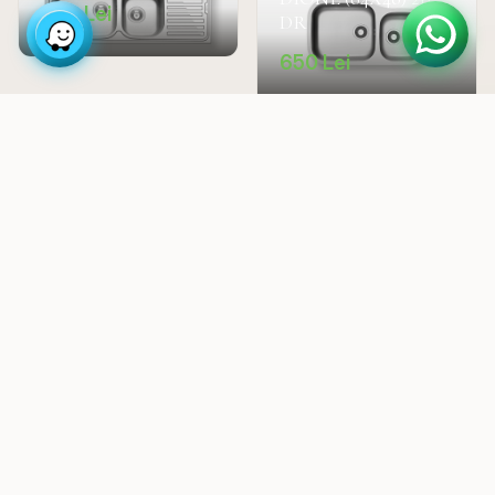
890
Lei
DR
650
Lei
Explorează Magazinul
Peste 126 produse premium disponibile