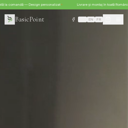
ă la comandă — Design personalizat
✦
Livrare și montaj în toată România
BasicPoint
RO
EN
FR