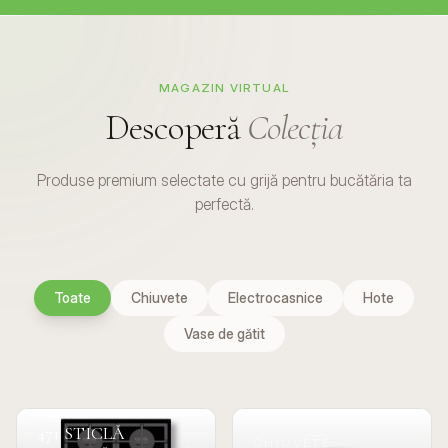
MAGAZIN VIRTUAL
Descoperă
Colecția
Produse premium selectate cu grijă pentru bucătăria ta
perfectă.
Toate
Chiuvete
Electrocasnice
Hote
Vase de gătit
PLITE
PLITA GAZ 60CF
471 STICLĂ
CHIUVETE