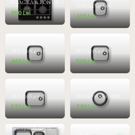
NEAGRĂ & FONTĂ
IRIS (34X40) 1Β
950
Lei
420
Lei
CHIUVETE
CHIUVETE
IRIS (40X40) 1B
IRIS (45X40) 1B
480
Lei
520
Lei
CHIUVETE
CHIUVETE
IRIS (50X40) 1B
IRIS (O38,5X15) UM
570
Lei
380
Lei
CHIUVETE
AMALTIA PLUS
(116X50) 2B 1D DR
CHIUVETE
DIONE (84X46) 2B